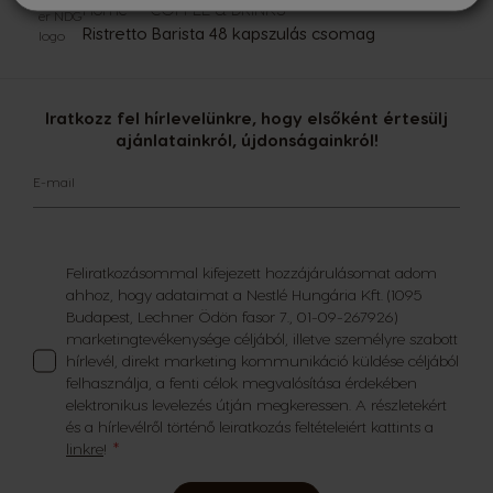
Home
COFFEE & DRINKS
Ristretto Barista 48 kapszulás csomag
Iratkozz fel hírlevelünkre, hogy elsőként értesülj
ajánlatainkról, újdonságainkról!
E-mail
Feliratkozásommal kifejezett hozzájárulásomat adom
ahhoz, hogy adataimat a Nestlé Hungária Kft. (1095
Budapest, Lechner Ödön fasor 7., 01-09-267926)
marketingtevékenysége céljából, illetve személyre szabott
hírlevél, direkt marketing kommunikáció küldése céljából
felhasználja, a fenti célok megvalósítása érdekében
elektronikus levelezés útján megkeressen. A részletekért
és a hírlevélről történő leiratkozás feltételeiért kattints a
linkre
!