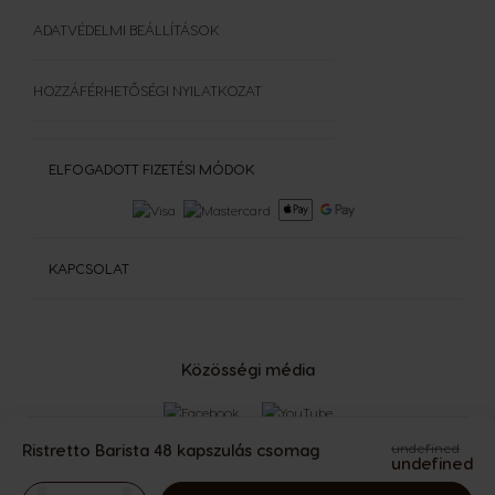
ADATVÉDELMI BEÁLLÍTÁSOK
HOZZÁFÉRHETŐSÉGI NYILATKOZAT
ELFOGADOTT FIZETÉSI MÓDOK
KAPCSOLAT
Közösségi média
Ristretto Barista 48 kapszulás csomag
undefined
undefined
The