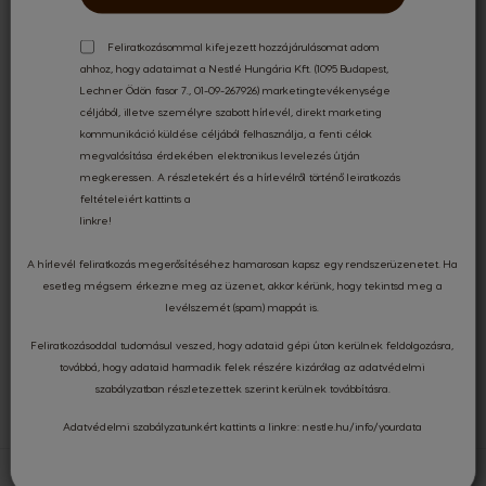
Feliratkozásommal kifejezett hozzájárulásomat adom
ahhoz, hogy adataimat a Nestlé Hungária Kft. (1095 Budapest,
INGYENES SZÁLLÍTÁS
17 000 FT FELETT
Lechner Ödön fasor 7., 01-09-267926) marketingtevékenysége
céljából, illetve személyre szabott hírlevél, direkt marketing
kommunikáció küldése céljából felhasználja, a fenti célok
megvalósítása érdekében elektronikus levelezés útján
KÜLÖNLEGES AJÁNLATOK
megkeressen. A részletekért és a hírlevélről történő leiratkozás
feltételeiért kattints a
linkre
!
A hírlevél feliratkozás megerősítéséhez hamarosan kapsz egy rendszerüzenetet. Ha
BIZTONSÁGOS
KÁRTYÁS FIZETÉS
esetleg mégsem érkezne meg az üzenet, akkor kérünk, hogy tekintsd meg a
levélszemét (spam) mappát is.
Feliratkozásoddal tudomásul veszed, hogy adataid gépi úton kerülnek feldolgozásra,
továbbá, hogy adataid harmadik felek részére kizárólag az
adatvédelmi
KÉRDÉSED VAN?
FORDULJ HOZZÁNK!
szabályzatban
részletezettek szerint kerülnek továbbításra.
Adatvédelmi szabályzatunkért kattints a linkre:
nestle.hu/info/yourdata