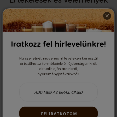
×
0.00
Iratkozz fel hírlevelünkre!
Értékelte 0 felhasználó
Legutóbbi vélemények
Ha szeretnél, ingyenes hírleveleken keresztül
értesülhetsz termékeinkről, újdonságainkról,
aktuális ajánlatainkról,
Nincsenek vélemények
nyereményjátékainkról!
Csak regisztrált felhasználóként tudsz véleményt írni. Kérjük,
jelentkezz be
vagy
regisztrálj
!
FELIRATKOZOM