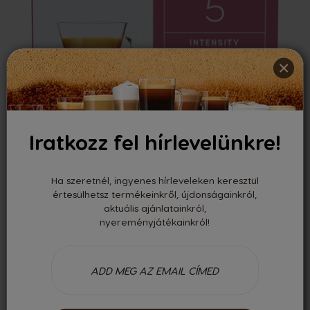
×
ESPRESSO DECAFFEINATO
Iratkozz fel hírlevelünkre!
Gazdag és kellemes
Ha szeretnél, ingyenes hírleveleken keresztül
2 399 FT
értesülhetsz termékeinkről, újdonságainkról,
aktuális ajánlatainkról,
149,94 Ft/kapszula
nyereményjátékainkról!
TERMÉK MEGTEKINTÉSE