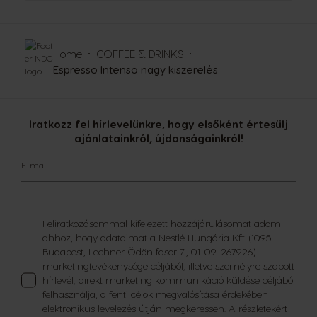
Home
COFFEE & DRINKS
Espresso Intenso nagy kiszerelés
Iratkozz fel hírlevelünkre, hogy elsőként értesülj
ajánlatainkról, újdonságainkról!
E-mail
Feliratkozásommal kifejezett hozzájárulásomat adom
ahhoz, hogy adataimat a Nestlé Hungária Kft. (1095
Budapest, Lechner Ödön fasor 7., 01-09-267926)
marketingtevékenysége céljából, illetve személyre szabott
hírlevél, direkt marketing kommunikáció küldése céljából
felhasználja, a fenti célok megvalósítása érdekében
elektronikus levelezés útján megkeressen. A részletekért