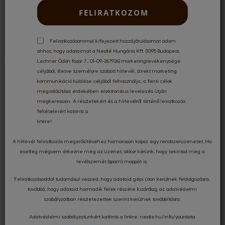
FELIRATKOZOM
Feliratkozásommal kifejezett hozzájárulásomat adom
ahhoz, hogy adataimat a Nestlé Hungária Kft. (1095 Budapest,
Lechner Ödön fasor 7., 01-09-267926) marketingtevékenysége
céljából, illetve személyre szabott hírlevél, direkt marketing
kommunikáció küldése céljából felhasználja, a fenti célok
megvalósítása érdekében elektronikus levelezés útján
Értékelések és vélemények
megkeressen. A részletekért és a hírlevélről történő leiratkozás
feltételeiért kattints a
linkre
!
A hírlevél feliratkozás megerősítéséhez hamarosan kapsz egy rendszerüzenetet. Ha
4.80
esetleg mégsem érkezne meg az üzenet, akkor kérünk, hogy tekintsd meg a
levélszemét (spam) mappát is.
Feliratkozásoddal tudomásul veszed, hogy adataid gépi úton kerülnek feldolgozásra,
Értékelte 152 felhasználó
továbbá, hogy adataid harmadik felek részére kizárólag az
adatvédelmi
szabályzatban
részletezettek szerint kerülnek továbbításra.
Legutóbbi vélemények
Adatvédelmi szabályzatunkért kattints a linkre:
nestle.hu/info/yourdata