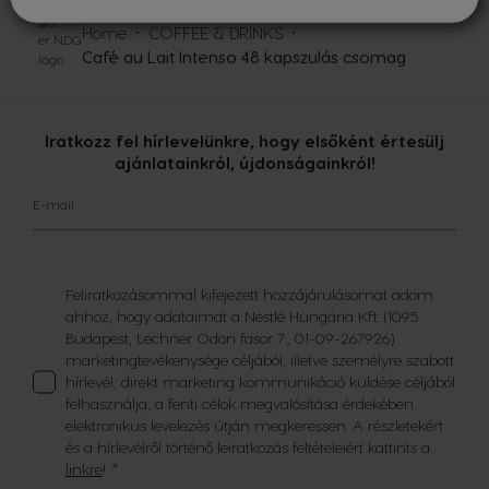
Home
COFFEE & DRINKS
Café au Lait Intenso 48 kapszulás csomag
Iratkozz fel hírlevelünkre, hogy elsőként értesülj
ajánlatainkról, újdonságainkról!
E-mail
Feliratkozásommal kifejezett hozzájárulásomat adom
ahhoz, hogy adataimat a Nestlé Hungária Kft. (1095
Budapest, Lechner Ödön fasor 7., 01-09-267926)
marketingtevékenysége céljából, illetve személyre szabott
hírlevél, direkt marketing kommunikáció küldése céljából
felhasználja, a fenti célok megvalósítása érdekében
elektronikus levelezés útján megkeressen. A részletekért
és a hírlevélről történő leiratkozás feltételeiért kattints a
linkre
!