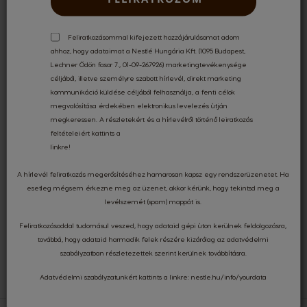
Feliratkozásommal kifejezett hozzájárulásomat adom
ahhoz, hogy adataimat a Nestlé Hungária Kft. (1095 Budapest,
INGYENES SZÁLLÍTÁS
17 000 FT FELETT
Lechner Ödön fasor 7., 01-09-267926) marketingtevékenysége
céljából, illetve személyre szabott hírlevél, direkt marketing
kommunikáció küldése céljából felhasználja, a fenti célok
megvalósítása érdekében elektronikus levelezés útján
megkeressen. A részletekért és a hírlevélről történő leiratkozás
KÜLÖNLEGES AJÁNLATOK
feltételeiért kattints a
linkre
!
A hírlevél feliratkozás megerősítéséhez hamarosan kapsz egy rendszerüzenetet. Ha
BIZTONSÁGOS
KÁRTYÁS FIZETÉS
esetleg mégsem érkezne meg az üzenet, akkor kérünk, hogy tekintsd meg a
levélszemét (spam) mappát is.
Feliratkozásoddal tudomásul veszed, hogy adataid gépi úton kerülnek feldolgozásra,
továbbá, hogy adataid harmadik felek részére kizárólag az
adatvédelmi
KÉRDÉSED VAN?
FORDULJ HOZZÁNK!
szabályzatban
részletezettek szerint kerülnek továbbításra.
Adatvédelmi szabályzatunkért kattints a linkre:
nestle.hu/info/yourdata