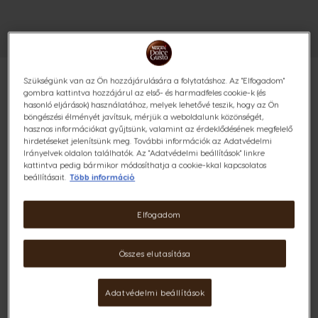
Szükségünk van az Ön hozzájárulására a folytatáshoz. Az "Elfogadom"
gombra kattintva hozzájárul az első- és harmadfeles cookie-k (és
hasonló eljárások) használatához, melyek lehetővé teszik, hogy az Ön
böngészési élményét javítsuk, mérjük a weboldalunk közönségét,
CAFÉ AU LAIT INTENSO 48
hasznos információkat gyűjtsünk, valamint az érdeklődésének megfelelő
hirdetéseket jelenítsünk meg. További információk az Adatvédelmi
Irányelvek oldalon találhatók. Az "Adatvédelmi beállítások" linkre
KAPSZULÁS CSOMAG
kattintva pedig bármikor módosíthatja a cookie-kkal kapcsolatos
beállításait.
Több információ
Merész és pörkölt íz
Elfogadom
(0)
Kapszula:
x48
Összes elutasítása
Kapszula ikon
Élvezd a Café Au Lait Intenso-t, amely a merész robusta
Adatvédelmi beállítások
kávé és a megfelelő mennyiségben hozzáadott tej