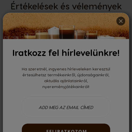
Értékelések és vélemények
×
0.00
Iratkozz fel hírlevelünkre!
Értékelte 0 felhasználó
Legutóbbi vélemények
Ha szeretnél, ingyenes hírleveleken keresztül
értesülhetsz termékeinkről, újdonságainkról,
aktuális ajánlatainkról,
nyereményjátékainkról!
Nincsenek vélemények
Csak regisztrált felhasználóként tudsz véleményt írni. Kérjük,
jelentkezz be
vagy
regisztrálj
!
FELIRATKOZOM