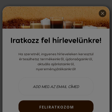
×
0.00
Értékelte 0 felhasználó
Iratkozz fel hírlevelünkre!
Legutóbbi vélemények
Ha szeretnél, ingyenes hírleveleken keresztül
értesülhetsz termékeinkről, újdonságainkról,
aktuális ajánlatainkról,
Nincsenek vélemények
nyereményjátékainkról!
Csak regisztrált felhasználóként tudsz véleményt írni. Kérjük,
jelentkezz be
vagy
regisztrálj
!
FELIRATKOZOM