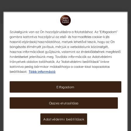
Szükségünk van az Ön hozzájárulására a folytatáshoz. Az "Elfogadom"
gombra kattintva hozzájárul az első- és harmadfeles cookie-k (és
hasonló eljárások) használatához, melyek lehetővé teszik, hogy az Ön
böngészési élményét javítsuk, mérjük a weboldalunk közönségét,
hasznos információkat gyűjtsünk, valamint az érdeklődésének megfelelő
FLAT WHITE 48 KAPSZULÁS
hirdetéseket jelenítsünk meg. További információk az Adatvédelmi
Irányelvek oldalon találhatók. Az "Adatvédelmi beállítások" linkre
CSOMAG
kattintva pedig bármikor módosíthatja a cookie-kkal kapcsolatos
beállításait.
Több információ
Bársonyos és selymes
Elfogadom
(0)
Kapszula:
x48
Összes elutasítása
Kapszula ikon
Adatvédelmi beállítások
Fedezd fel a Flat White-ot, az ausztrál kávézók selymes
mesterművét! Kávé és kiegyensúlyozott krémesség