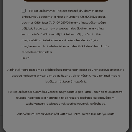
Feliratkozásommal kifejezett hozzájárulásomat adom
INGYENES SZÁLLÍTÁS
17 000 FT FELETT
ahhoz, hogy adataimat a Nestlé Hungária Kft. (1095 Budapest,
Lechner Ödön fasor 7., 01-09-267926) marketingtevékenysége
céljából, illetve személyre szabott hírlevél, direkt marketing
kommunikáció küldése céljából felhasználja, a fenti célok
KÜLÖNLEGES AJÁNLATOK
megvalósítása érdekében elektronikus levelezés útján
megkeressen. A részletekért és a hírlevélről történő leiratkozás
feltételeiért kattints a
linkre
!
BIZTONSÁGOS
KÁRTYÁS FIZETÉS
A hírlevél feliratkozás megerősítéséhez hamarosan kapsz egy rendszerüzenetet. Ha
esetleg mégsem érkezne meg az üzenet, akkor kérünk, hogy tekintsd meg a
levélszemét (spam) mappát is.
Feliratkozásoddal tudomásul veszed, hogy adataid gépi úton kerülnek feldolgozásra,
KÉRDÉSED VAN?
FORDULJ HOZZÁNK!
továbbá, hogy adataid harmadik felek részére kizárólag az
adatvédelmi
szabályzatban
részletezettek szerint kerülnek továbbításra.
Adatvédelmi szabályzatunkért kattints a linkre:
nestle.hu/info/yourdata
Home
COFFEE & DRINKS