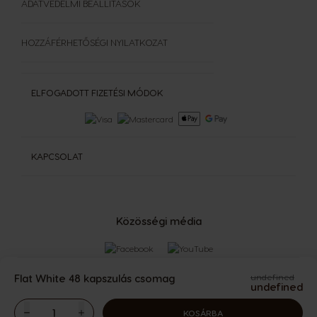
ADATVÉDELMI BEÁLLÍTÁSOK
HOZZÁFÉRHETŐSÉGI NYILATKOZAT
ELFOGADOTT FIZETÉSI MÓDOK
KAPCSOLAT
Közösségi média
Flat White 48 kapszulás csomag
undefined
undefined
The
KOSÁRBA