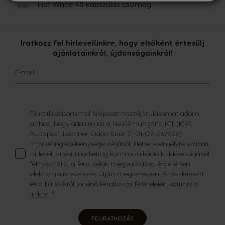
Flat White 48 kapszulás csomag
Iratkozz fel hírlevelünkre, hogy elsőként értesülj
ajánlatainkról, újdonságainkról!
E-mail
Feliratkozásommal kifejezett hozzájárulásomat adom
ahhoz, hogy adataimat a Nestlé Hungária Kft. (1095
Budapest, Lechner Ödön fasor 7., 01-09-267926)
marketingtevékenysége céljából, illetve személyre szabott
hírlevél, direkt marketing kommunikáció küldése céljából
felhasználja, a fenti célok megvalósítása érdekében
elektronikus levelezés útján megkeressen. A részletekért
és a hírlevélről történő leiratkozás feltételeiért kattints a
linkre
!
FELIRATKOZÁS