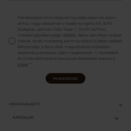
Feliratkozásommal kifejezett hozzájárulásomat adom
ahhoz, hogy adataimat a Nestlé Hungária Kft. (1095
Budapest, Lechner Ödön fasor 7., 01-09-267926)
marketingtevékenysége céljából, illetve személyre szabott
hírlevél, direkt marketing kommunikáció küldése céljából
felhasználja, a fenti célok megvalósítása érdekében
elektronikus levelezés útján megkeressen. A részletekért
és a hírlevélről történő leiratkozás feltételeiért kattints a
linkre
!
FELIRATKOZÁS
ORSZÁGVÁLASZTÓ
KAPSZULÁK
ÖSSZES KAPSZULA