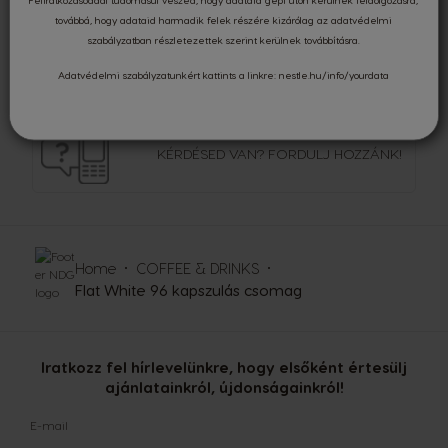
továbbá, hogy adataid harmadik felek részére kizárólag az
adatvédelmi
szabályzatban
részletezettek szerint kerülnek továbbításra.
BIZTONSÁGOS
KÁRTYÁS FIZETÉS
Adatvédelmi szabályzatunkért kattints a linkre:
nestle.hu/info/yourdata
KÉRDÉSED VAN?
FORDULJ HOZZÁNK!
Home
COFFEE & DRINKS
Flat White 96 kapszulás csomag
Iratkozz fel hírlevelünkre, hogy elsőként értesülj
ajánlatainkról, újdonságainkról!
E-mail