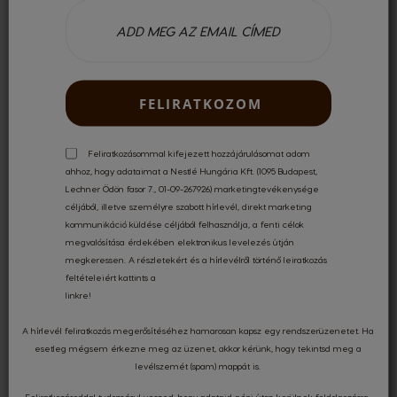
NÉZD MEG MINDET!
FELIRATKOZOM
Feliratkozásommal kifejezett hozzájárulásomat adom
ahhoz, hogy adataimat a Nestlé Hungária Kft. (1095 Budapest,
Csak regisztrált felhasználóként tudsz véleményt írni. Kérjük,
jelentkezz be
vagy
regisztrálj
!
Lechner Ödön fasor 7., 01-09-267926) marketingtevékenysége
céljából, illetve személyre szabott hírlevél, direkt marketing
kommunikáció küldése céljából felhasználja, a fenti célok
megvalósítása érdekében elektronikus levelezés útján
megkeressen. A részletekért és a hírlevélről történő leiratkozás
feltételeiért kattints a
INGYENES SZÁLLÍTÁS
17 000 FT FELETT
linkre
!
A hírlevél feliratkozás megerősítéséhez hamarosan kapsz egy rendszerüzenetet. Ha
esetleg mégsem érkezne meg az üzenet, akkor kérünk, hogy tekintsd meg a
levélszemét (spam) mappát is.
KÜLÖNLEGES AJÁNLATOK
Feliratkozásoddal tudomásul veszed, hogy adataid gépi úton kerülnek feldolgozásra,