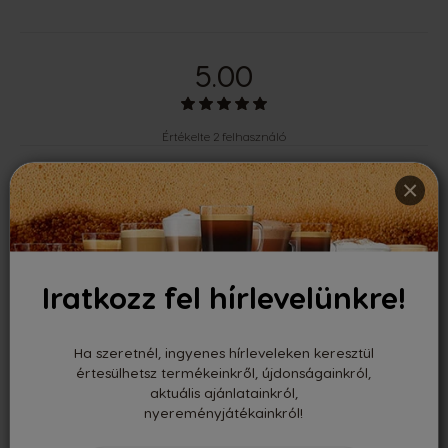
5.00
Értékelte 2 felhasználó
Legutóbbi vélemények
×
Kurkó Gyurci
-
Iratkozz fel hírlevelünkre!
05/11/2025
Ha szeretnél, ingyenes hírleveleken keresztül
értesülhetsz termékeinkről, újdonságainkról,
aktuális ajánlatainkról,
Nagyon jó termék ár érték arányban
nyereményjátékainkról!
Erős finom kávé