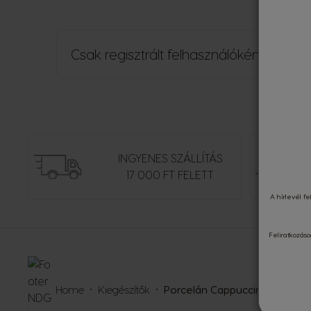
Csak regisztrált felhasználóként tudsz v
INGYENES SZÁLLÍTÁS
17 000 FT FELETT
A hírlevél 
Feliratkozás
Home
Kiegészítők
Porcelán Cappuccino csészek