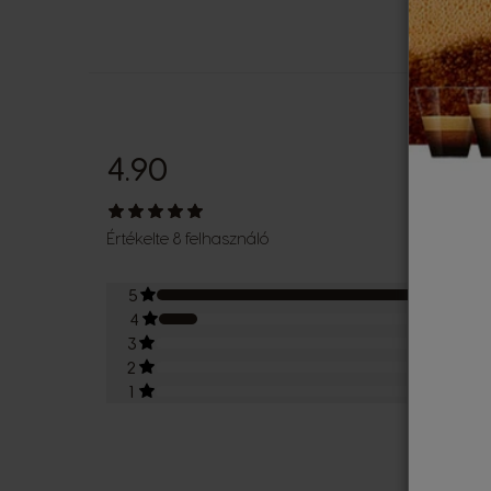
4.90
Értékelte 8 felhasználó
5
7
4
1
3
0
2
0
1
0