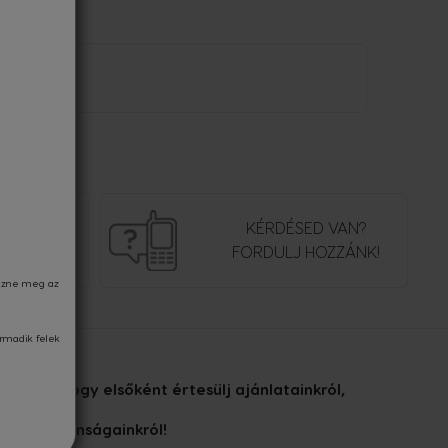
SÁGOS
KÉRDÉSED VAN?
IZETÉS
FORDULJ HOZZÁNK!
kezne meg az
armadik felek
velünkre, hogy elsőként értesülj ajánlatainkról,
újdonságainkról!