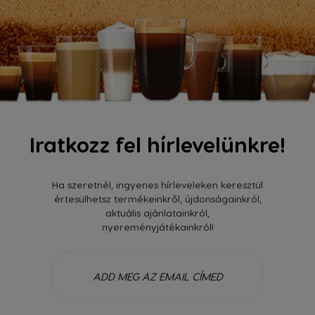
Legutóbbi vélemények
Iratkozz fel hírlevelünkre!
-
Dávid
28/03/2018
Ha szeretnél, ingyenes hírleveleken keresztül
értesülhetsz termékeinkről, újdonságainkról,
Szép
aktuális ajánlatainkról,
nyereményjátékainkról!
Nagyon mutatós
NÉZD MEG MINDET!