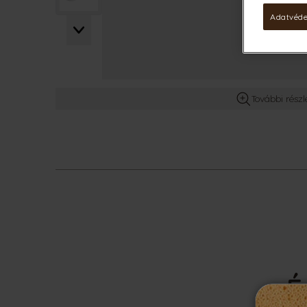
Adatvéde
További részl
É