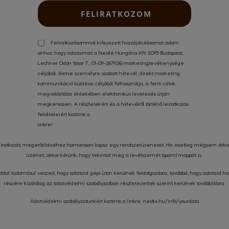
FELIRATKOZOM
éleményt írni. Kérjük,
jelentkezz be
vagy
regisztrálj
!
Feliratkozásommal kifejezett hozzájárulásomat adom
ahhoz, hogy adataimat a Nestlé Hungária Kft. (1095 Budapest,
Lechner Ödön fasor 7., 01-09-267926) marketingtevékenysége
céljából, illetve személyre szabott hírlevél, direkt marketing
kommunikáció küldése céljából felhasználja, a fenti célok
megvalósítása érdekében elektronikus levelezés útján
megkeressen. A részletekért és a hírlevélről történő leiratkozás
feltételeiért kattints a
KÜLÖNLEGES
BIZTON
linkre
!
AJÁNLATOK
KÁRTYÁS F
feliratkozás megerősítéséhez hamarosan kapsz egy rendszerüzenetet. Ha esetleg mégsem ér
üzenet, akkor kérünk, hogy tekintsd meg a levélszemét (spam) mappát is.
oddal tudomásul veszed, hogy adataid gépi úton kerülnek feldolgozásra, továbbá, hogy adataid h
részére kizárólag az
adatvédelmi szabályzatban
részletezettek szerint kerülnek továbbításra.
Iratkozz fel hírle
Adatvédelmi szabályzatunkért kattints a linkre:
nestle.hu/info/yourdata
észlet