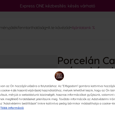
Express ONE kézbesítés: késés várható
nlítása
ményjáték
Fenntarthatóság
A te kávézód
Ajánlataink %
és
k
Porcelán C
znosítás
csészekészl
(8)
van az Ön hozzájárulására a folytatáshoz. Az "Elfogadom" gombra kattintva hozzájáru
cookie-k (és hasonló eljárások) használatához, melyek lehetővé teszik, hogy az Ön bö
Ha a kávépartira a szokásosná
vítsuk, mérjük a weboldalunk közönségét, hasznos információkat gyűjtsünk, valamint
nek megfelelő hirdetéseket jelenítsünk meg. További információk az Adatvédelmi Irán
tervezésű csészét és csészealj
Az "Adatvédelmi beállítások" linkre kattintva pedig bármikor módosíthatja a cookie-kk
mosogatógépekben is használh
Több információ
A csésze űrtartalma: 240 ml