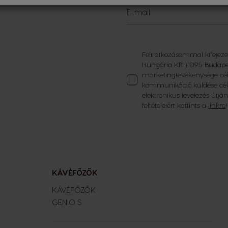
E-mail
Feliratkozásommal kifejez
Hungária Kft. (1095 Budape
marketingtevékenysége céljá
kommunikáció küldése céljá
elektronikus levelezés útján
feltételeiért kattints a
linkre
KÁVÉFŐZŐK
KÁVÉFŐZŐK
GENIO S