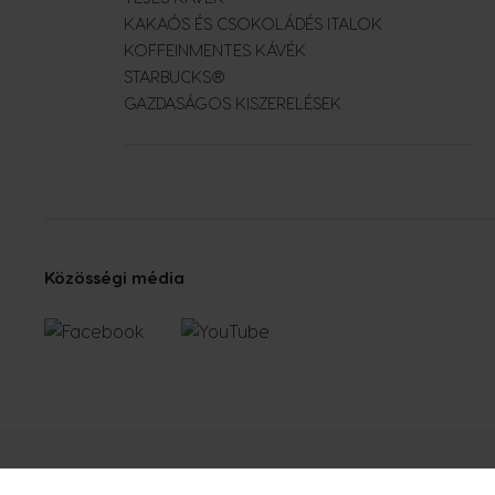
KAKAÓS ÉS CSOKOLÁDÉS ITALOK
KOFFEINMENTES KÁVÉK
STARBUCKS®
GAZDASÁGOS KISZERELÉSEK
Közösségi média
Értékesítési és használati feltételek
Adatvédelem
Süti irányelve