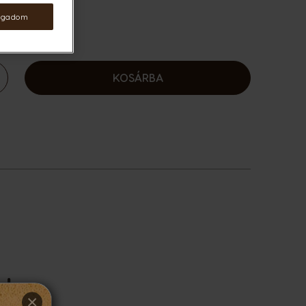
fogadom
KOSÁRBA
velés
ek
×