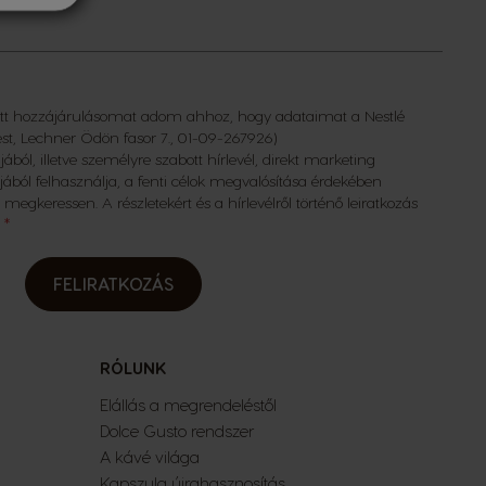
ett hozzájárulásomat adom ahhoz, hogy adataimat a Nestlé
st, Lechner Ödön fasor 7., 01-09-267926)
ból, illetve személyre szabott hírlevél, direkt marketing
ból felhasználja, a fenti célok megvalósítása érdekében
 megkeressen. A részletekért és a hírlevélről történő leiratkozás
!
FELIRATKOZÁS
RÓLUNK
Elállás a megrendeléstől
Dolce Gusto rendszer
A kávé világa
Kapszula újrahasznosítás