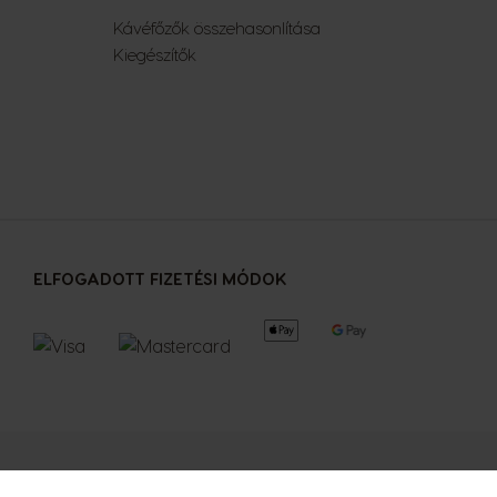
Kávéfőzők összehasonlítása
Kiegészítők
ELFOGADOTT FIZETÉSI MÓDOK
k
Adatvédelmi beállítások
Hozzáférhetőségi nyilatkozat