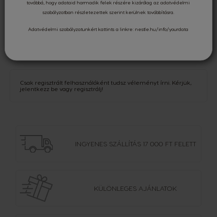
továbbá, hogy adataid harmadik felek részére kizárólag az
adatvédelmi
szabályzatban
részletezettek szerint kerülnek továbbításra.
Adatvédelmi szabályzatunkért kattints a linkre:
nestle.hu/info/yourdata
NÉZD MEG MINDET!
Csak regisztrált felhasználóként tudsz véleményt írni. Kérjük,
jelentkezz be
vagy
regisztrálj
!
INGYENES SZÁLLÍTÁS
17 000 FT FELETT
KÜLÖNLEGES AJÁNLATOK