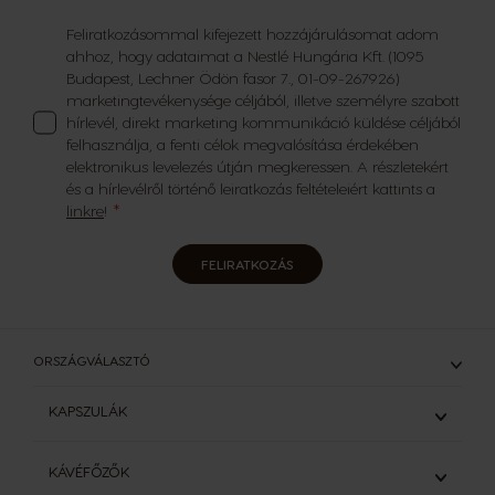
Feliratkozásommal kifejezett hozzájárulásomat adom
ahhoz, hogy adataimat a Nestlé Hungária Kft. (1095
Budapest, Lechner Ödön fasor 7., 01-09-267926)
marketingtevékenysége céljából, illetve személyre szabott
hírlevél, direkt marketing kommunikáció küldése céljából
felhasználja, a fenti célok megvalósítása érdekében
elektronikus levelezés útján megkeressen. A részletekért
és a hírlevélről történő leiratkozás feltételeiért kattints a
linkre
!
FELIRATKOZÁS
ORSZÁGVÁLASZTÓ
KAPSZULÁK
ÖSSZES KAPSZULA
KÁVÉFŐZŐK
ESZPRESSZÓK