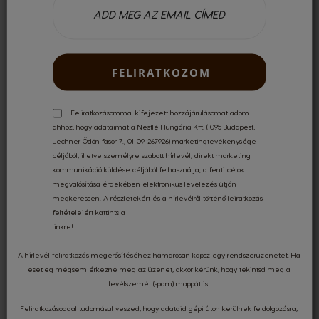
5.00
FELIRATKOZOM
Értékelte 2 felhasználó
Legutóbbi vélemények
Feliratkozásommal kifejezett hozzájárulásomat adom
ahhoz, hogy adataimat a Nestlé Hungária Kft. (1095 Budapest,
Lechner Ödön fasor 7., 01-09-267926) marketingtevékenysége
céljából, illetve személyre szabott hírlevél, direkt marketing
kommunikáció küldése céljából felhasználja, a fenti célok
Dávid
28/03/2018
-
megvalósítása érdekében elektronikus levelezés útján
megkeressen. A részletekért és a hírlevélről történő leiratkozás
feltételeiért kattints a
linkre
!
A hírlevél feliratkozás megerősítéséhez hamarosan kapsz egy rendszerüzenetet. Ha
Szép színes
esetleg mégsem érkezne meg az üzenet, akkor kérünk, hogy tekintsd meg a
levélszemét (spam) mappát is.
Színes és praktikus
Feliratkozásoddal tudomásul veszed, hogy adataid gépi úton kerülnek feldolgozásra,