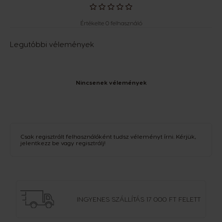
Értékelte 0 felhasználó
Legutóbbi vélemények
Nincsenek vélemények
Csak regisztrált felhasználóként tudsz véleményt írni. Kérjük,
jelentkezz be
vagy
regisztrálj
!
INGYENES SZÁLLÍTÁS
17 000 FT FELETT