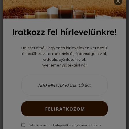
×
kapacitása
Maximum 96
kapszula
Iratkozz fel hírlevelünkre!
A zsák mérete
Ha szeretnél, ingyenes hírleveleken keresztül
33,5 x 55 cm
értesülhetsz termékeinkről, újdonságainkról,
aktuális ajánlatainkról,
Anyaga
nyereményjátékainkról!
Ez a zsák legalább
70%-ban
újrahasznosított
polietilénből (HDPE)
FELIRATKOZOM
készült, és a
Feliratkozásommal kifejezett hozzájárulásomat adom
visszagyűjtési