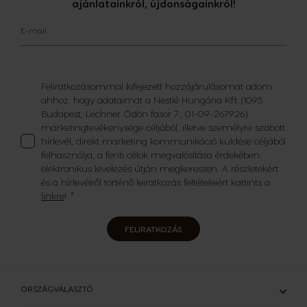
ajánlatainkról, újdonságainkról!
E-mail
Feliratkozásommal kifejezett hozzájárulásomat adom
ahhoz, hogy adataimat a Nestlé Hungária Kft. (1095
Budapest, Lechner Ödön fasor 7., 01-09-267926)
marketingtevékenysége céljából, illetve személyre szabott
hírlevél, direkt marketing kommunikáció küldése céljából
felhasználja, a fenti célok megvalósítása érdekében
elektronikus levelezés útján megkeressen. A részletekért
és a hírlevélről történő leiratkozás feltételeiért kattints a
linkre
!
FELIRATKOZÁS
ORSZÁGVÁLASZTÓ