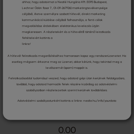
ahhoz, hogy adataimat a Nestlé Hungária Kft. (1095 Budapest,
folyamat során, a
Lechner Ödön fasor 7., 01-09-267926) marketingtevékenysége
céljából, illetve személyre szabott hírlevél, direkt marketing
gyűjtőpontjainkon
kommunikáció küldése céljából felhasználja, a fenti célok
megvalósítása érdekében elektronikus levelezés útján
leadva
megkeressen. A részletekért és a hírlevélről történő leiratkozás
feltételeiért kattints a
újrahasznosításra
linkre
!
kerül.
A hírlevél feliratkozás megerősítéséhez hamarosan kapsz egy rendszerüzenetet. Ha
esetleg mégsem érkezne meg az üzenet, akkor kérünk, hogy tekintsd meg a
levélszemét (spam) mappát is.
Feliratkozásoddal tudomásul veszed, hogy adataid gépi úton kerülnek feldolgozásra,
továbbá, hogy adataid harmadik felek részére kizárólag az
adatvédelmi
szabályzatban
részletezettek szerint kerülnek továbbításra.
Értékelések és vélemények
Adatvédelmi szabályzatunkért kattints a linkre:
nestle.hu/info/yourdata
0.00