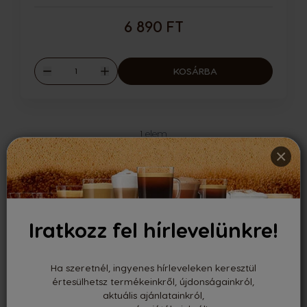
6 890 FT
Mennyiség
KOSÁRBA
Csökkentés
Növelés
1
elem
×
Iratkozz fel hírlevelünkre!
INGYENES SZÁLLÍTÁS
17 000 FT FELETT
Ha szeretnél, ingyenes hírleveleken keresztül
értesülhetsz termékeinkről, újdonságainkról,
aktuális ajánlatainkról,