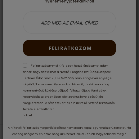
nyereményjátékainkról!
KÜLÖNLEGES AJÁNLATOK
BIZTONSÁGOS
KÁRTYÁS FIZETÉS
FELIRATKOZOM
KÉRDÉSED VAN?
FORDULJ HOZZÁNK!
Feliratkozásommal kifejezett hozzájárulásomat adom
ahhoz, hogy adataimat a Nestlé Hungária Kft. (1095 Budapest,
Lechner Ödön fasor 7., 01-09-267926) marketingtevékenysége
céljából, illetve személyre szabott hírlevél, direkt marketing
kommunikáció küldése céljából felhasználja, a fenti célok
Kezdőlap
Kiegészítők
Termoszok
megvalósítása érdekében elektronikus levelezés útján
megkeressen. A részletekért és a hírlevélről történő leiratkozás
feltételeiért kattints a
linkre
!
A hírlevél feliratkozás megerősítéséhez hamarosan kapsz egy rendszerüzenetet. Ha
esetleg mégsem érkezne meg az üzenet, akkor kérünk, hogy tekintsd meg a
Iratkozz fel hírlevelünkre, hogy elsőként értesülj