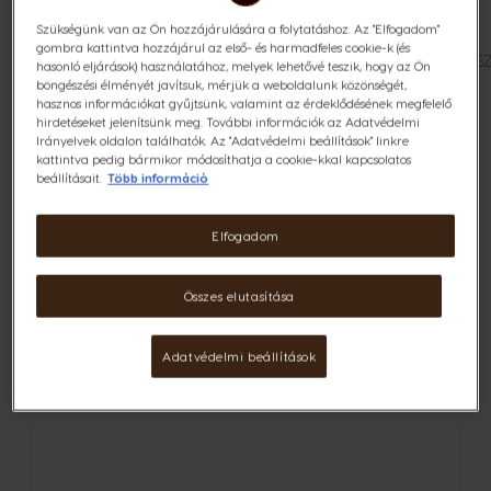
Szükségünk van az Ön hozzájárulására a folytatáshoz. Az "Elfogadom"
gombra kattintva hozzájárul az első- és harmadfeles cookie-k (és
ÖSSZES
FOLYÉKONY VÍZKŐTELENÍTŐ
KÁVÉS CSÉS
hasonló eljárások) használatához, melyek lehetővé teszik, hogy az Ön
böngészési élményét javítsuk, mérjük a weboldalunk közönségét,
hasznos információkat gyűjtsünk, valamint az érdeklődésének megfelelő
hirdetéseket jelenítsünk meg. További információk az Adatvédelmi
1
elem
Pozició
Irányelvek oldalon találhatók. Az "Adatvédelmi beállítások" linkre
kattintva pedig bármikor módosíthatja a cookie-kkal kapcsolatos
Nyitva
Cs
beállításait.
Több információ
Elfogadom
Összes elutasítása
Adatvédelmi beállítások
NESCAFÉ® Dolce Gusto® termosz -
türkiz