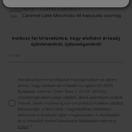
Home
COFFEE & DRINKS
Caramel Latte Macchiato 48 kapszulás csomag
Iratkozz fel hírlevelünkre, hogy elsőként értesülj
ajánlatainkról, újdonságainkról!
E-mail
Feliratkozásommal kifejezett hozzájárulásomat adom
ahhoz, hogy adataimat a Nestlé Hungária Kft. (1095
Budapest, Lechner Ödön fasor 7., 01-09-267926)
marketingtevékenysége céljából, illetve személyre szabott
hírlevél, direkt marketing kommunikáció küldése céljából
felhasználja, a fenti célok megvalósítása érdekében
elektronikus levelezés útján megkeressen. A részletekért
és a hírlevélről történő leiratkozás feltételeiért kattints a
linkre
!