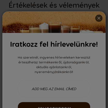
Értékelések és vélemények
×
0.00
Iratkozz fel hírlevelünkre!
Értékelte 0 felhasználó
Legutóbbi vélemények
Ha szeretnél, ingyenes hírleveleken keresztül
értesülhetsz termékeinkről, újdonságainkról,
aktuális ajánlatainkról,
nyereményjátékainkról!
Nincsenek vélemények
Csak regisztrált felhasználóként tudsz véleményt írni. Kérjük,
jelentkezz be
vagy
regisztrálj
!