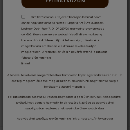
FELIRATKOZOM
Feliratkozásommal kifejezett hozzájárulásomat adom
ahhoz, hogy adataimat a Nestlé Hungária Kft. (1095 Budapest,
INGYENES SZÁLLÍTÁS
17 000 FT FELETT
Lechner Ödön fasor 7., 01-09-267926) marketingtevékenysége
céljából, illetve személyre szabott hírlevél, direkt marketing
kommunikáció küldése céljából felhasználja, a fenti célok
megvalósítása érdekében elektronikus levelezés útján
KÜLÖNLEGES AJÁNLATOK
megkeressen. A részletekért és a hírlevélről történő leiratkozás
feltételeiért kattints a
linkre
!
A hírlevél feliratkozás megerősítéséhez hamarosan kapsz egy rendszerüzenetet. Ha
BIZTONSÁGOS
KÁRTYÁS FIZETÉS
esetleg mégsem érkezne meg az üzenet, akkor kérünk, hogy tekintsd meg a
levélszemét (spam) mappát is.
Feliratkozásoddal tudomásul veszed, hogy adataid gépi úton kerülnek feldolgozásra,
továbbá, hogy adataid harmadik felek részére kizárólag az
adatvédelmi
KÉRDÉSED VAN?
FORDULJ HOZZÁNK!
szabályzatban
részletezettek szerint kerülnek továbbításra.
Adatvédelmi szabályzatunkért kattints a linkre:
nestle.hu/info/yourdata