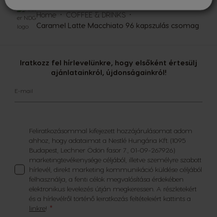
Home
COFFEE & DRINKS
Caramel Latte Macchiato 96 kapszulás csomag
Iratkozz fel hírlevelünkre, hogy elsőként értesülj
ajánlatainkról, újdonságainkról!
E-mail
Feliratkozásommal kifejezett hozzájárulásomat adom
ahhoz, hogy adataimat a Nestlé Hungária Kft. (1095
Budapest, Lechner Ödön fasor 7., 01-09-267926)
marketingtevékenysége céljából, illetve személyre szabott
hírlevél, direkt marketing kommunikáció küldése céljából
felhasználja, a fenti célok megvalósítása érdekében
elektronikus levelezés útján megkeressen. A részletekért
és a hírlevélről történő leiratkozás feltételeiért kattints a
linkre
!