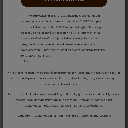
Feliratkozásommal kifejezett hozzájárulásomat adom
ahhoz, hogy adataimat a Nestlé Hungária Kft. (1095 Budapest,
INGYENES SZÁLLÍTÁS
17 000 FT FELETT
Lechner Ödön fasor 7., 01-09-267926) marketingtevékenysége
céljából, illetve személyre szabott hírlevél, direkt marketing
kommunikáció küldése céljából felhasználja, a fenti célok
megvalósítása érdekében elektronikus levelezés útján
megkeressen. A részletekért és a hírlevélről történő leiratkozás
KÜLÖNLEGES AJÁNLATOK
feltételeiért kattints a
linkre
!
A hírlevél feliratkozás megerősítéséhez hamarosan kapsz egy rendszerüzenetet. Ha
BIZTONSÁGOS
KÁRTYÁS FIZETÉS
esetleg mégsem érkezne meg az üzenet, akkor kérünk, hogy tekintsd meg a
levélszemét (spam) mappát is.
Feliratkozásoddal tudomásul veszed, hogy adataid gépi úton kerülnek feldolgozásra,
továbbá, hogy adataid harmadik felek részére kizárólag az
adatvédelmi
KÉRDÉSED VAN?
FORDULJ HOZZÁNK!
szabályzatban
részletezettek szerint kerülnek továbbításra.
Adatvédelmi szabályzatunkért kattints a linkre:
nestle.hu/info/yourdata