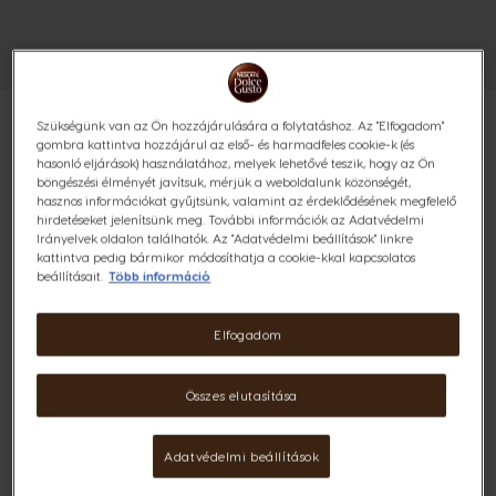
Szükségünk van az Ön hozzájárulására a folytatáshoz. Az "Elfogadom"
gombra kattintva hozzájárul az első- és harmadfeles cookie-k (és
hasonló eljárások) használatához, melyek lehetővé teszik, hogy az Ön
böngészési élményét javítsuk, mérjük a weboldalunk közönségét,
CARAMEL LATTE MACCHIATO
hasznos információkat gyűjtsünk, valamint az érdeklődésének megfelelő
hirdetéseket jelenítsünk meg. További információk az Adatvédelmi
Irányelvek oldalon találhatók. Az "Adatvédelmi beállítások" linkre
96 KAPSZULÁS CSOMAG
kattintva pedig bármikor módosíthatja a cookie-kkal kapcsolatos
beállításait.
Több információ
Habos és karamell ízű
Elfogadom
(0)
Kapszula:
x48
x48
Összes elutasítása
Kapszula ikon
Kapszula ikon
Kényeztesd és add át magad ennek az ellenállhatatlanul
Adatvédelmi beállítások
semlyes és kiváló minőségű arabica és robusta