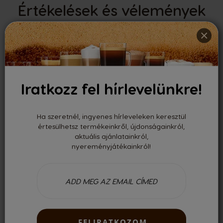
Értékelések és vélemények
×
0.00
Iratkozz fel hírlevelünkre!
Értékelte 0 felhasználó
Legutóbbi vélemények
Ha szeretnél, ingyenes hírleveleken keresztül
értesülhetsz termékeinkről, újdonságainkról,
aktuális ajánlatainkról,
nyereményjátékainkról!
Nincsenek vélemények
Csak regisztrált felhasználóként tudsz véleményt írni. Kérjük,
jelentkezz be
vagy
regisztrálj
!
FELIRATKOZOM