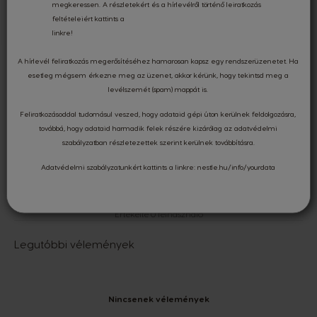
megkeressen. A részletekért és a hírlevélről történő leiratkozás
feltételeiért kattints a
linkre
!
A hírlevél feliratkozás megerősítéséhez hamarosan kapsz egy rendszerüzenetet. Ha
esetleg mégsem érkezne meg az üzenet, akkor kérünk, hogy tekintsd meg a
levélszemét (spam) mappát is.
Értékelések és vélemények
Feliratkozásoddal tudomásul veszed, hogy adataid gépi úton kerülnek feldolgozásra,
továbbá, hogy adataid harmadik felek részére kizárólag az
adatvédelmi
szabályzatban
részletezettek szerint kerülnek továbbításra.
0.00
Adatvédelmi szabályzatunkért kattints a linkre:
nestle.hu/info/yourdata
Értékelte 0 felhasználó
Legutóbbi vélemények
Nincsenek vélemények