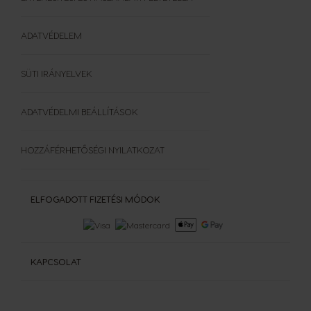
STARBUCKS®
Kiegészítők
A kávé világa
GAZDASÁGOS KISZERELÉSEK
Kapszula újrahasznosítás
ADATVÉDELEM
GYIK
Felhasználási feltételek
SÜTI IRÁNYELVEK
ADATVÉDELMI BEÁLLÍTÁSOK
HOZZÁFÉRHETŐSÉGI NYILATKOZAT
ELFOGADOTT FIZETÉSI MÓDOK
KAPCSOLAT