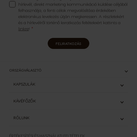
hírlevél, direkt marketing kommunikáció küldése céljából
felhasználja, a fenti célok megvalósítása érdekében
elektronikus levelezés útján megkeressen. A részletekért
és a hírlevélről történő leiratkozás feltételeiért kattints a
linkre
!
FELIRATKOZÁS
ORSZÁGVÁLASZTÓ
KAPSZULÁK
ÖSSZES KAPSZULA
KÁVÉFŐZŐK
ESZPRESSZÓK
HOSSZÚ KÁVÉK
KÁVÉFŐZŐK
RÓLUNK
TEJES KÁVÉK
GENIO S
KAKAÓS ÉS CSOKOLÁDÉS ITALOK
Elállás a megrendeléstől
KOFFEINMENTES KÁVÉK
Kávéfőzők összehasonlítása
ÉRTÉKESÍTÉSI ÉS HASZNÁLATI FELTÉTELEK
Dolce Gusto rendszer