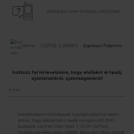
KÉRDÉSED VAN?
FORDULJ HOZZÁNK!
Home
COFFEE & DRINKS
Espresso Palermo
Iratkozz fel hírlevelünkre, hogy elsőként értesülj
ajánlatainkról, újdonságainkról!
E-mail
Feliratkozásommal kifejezett hozzájárulásomat adom
ahhoz, hogy adataimat a Nestlé Hungária Kft. (1095
Budapest, Lechner Ödön fasor 7., 01-09-267926)
marketingtevékenysége céljából, illetve személyre szabott