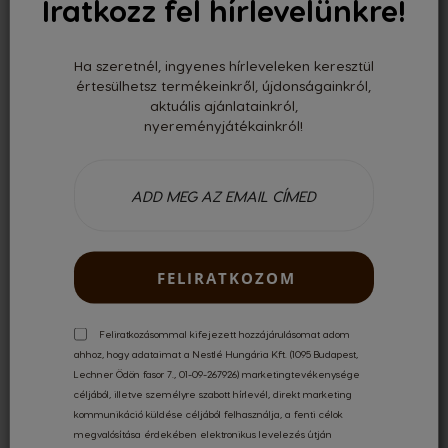
Iratkozz fel hírlevelünkre!
Ha szeretnél, ingyenes hírleveleken keresztül
értesülhetsz termékeinkről, újdonságainkról,
aktuális ajánlatainkról,
Espresso Intenso 48 kapszulás csomag
nyereményjátékainkról!
Testes és fűszeres
Regular Price
7 197 FT
6 621 FT
137,94 Ft/kapszula
FELIRATKOZOM
TERMÉK MEGTEKINTÉSE
Feliratkozásommal kifejezett hozzájárulásomat adom
ahhoz, hogy adataimat a Nestlé Hungária Kft. (1095 Budapest,
Lechner Ödön fasor 7., 01-09-267926) marketingtevékenysége
céljából, illetve személyre szabott hírlevél, direkt marketing
kommunikáció küldése céljából felhasználja, a fenti célok
megvalósítása érdekében elektronikus levelezés útján