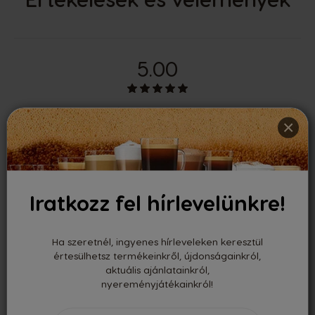
5.00
Értékelte 1 felhasználó
×
Legutóbbi vélemények
Iratkozz fel hírlevelünkre!
Kurkó Gyurci
-
05/11/2025
Ha szeretnél, ingyenes hírleveleken keresztül
értesülhetsz termékeinkről, újdonságainkról,
aktuális ajánlatainkról,
nyereményjátékainkról!
Finom tejes kávét csinál