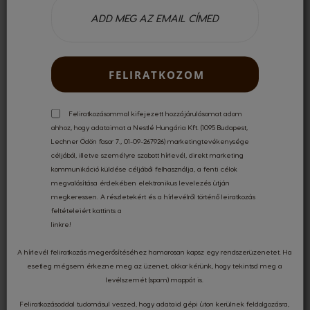
Nagyon jó árban is megfelelő
FELIRATKOZOM
Feliratkozásommal kifejezett hozzájárulásomat adom
Csak regisztrált felhasználóként tudsz véleményt írni. Kérjük,
ahhoz, hogy adataimat a Nestlé Hungária Kft. (1095 Budapest,
jelentkezz be
vagy
regisztrálj
!
Lechner Ödön fasor 7., 01-09-267926) marketingtevékenysége
céljából, illetve személyre szabott hírlevél, direkt marketing
kommunikáció küldése céljából felhasználja, a fenti célok
megvalósítása érdekében elektronikus levelezés útján
megkeressen. A részletekért és a hírlevélről történő leiratkozás
feltételeiért kattints a
INGYENES SZÁLLÍTÁS
17 000 FT FELETT
linkre
!
A hírlevél feliratkozás megerősítéséhez hamarosan kapsz egy rendszerüzenetet. Ha
esetleg mégsem érkezne meg az üzenet, akkor kérünk, hogy tekintsd meg a
KÜLÖNLEGES AJÁNLATOK
levélszemét (spam) mappát is.
Feliratkozásoddal tudomásul veszed, hogy adataid gépi úton kerülnek feldolgozásra,