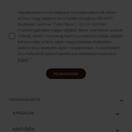
Feliratkozásommal kifejezett hozzájárulásomat adom
ahhoz, hogy adataimat a Nestlé Hungária Kft. (1095
Budapest, Lechner Ödön fasor 7., 01-09-267926)
marketingtevékenysége céljából, illetve személyre szabott
hírlevél, direkt marketing kommunikáció küldése céljából
felhasználja, a fenti célok megvalósítása érdekében
elektronikus levelezés útján megkeressen. A részletekért
és a hírlevélről történő leiratkozás feltételeiért kattints a
linkre
!
FELIRATKOZÁS
ORSZÁGVÁLASZTÓ
KAPSZULÁK
ÖSSZES KAPSZULA
KÁVÉFŐZŐK
ESZPRESSZÓK