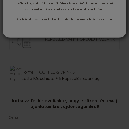
továbbá, hogy adataid harmadik felek részére kizárólag az
adatvédelmi
szabályzatban
részletezettek szerint kerülnek továbbításra.
BIZTONSÁGOS
KÁRTYÁS FIZETÉS
Adatvédelmi szabályzatunkért kattints a linkre:
nestle.hu/info/yourdata
KÉRDÉSED VAN?
FORDULJ HOZZÁNK!
Home
COFFEE & DRINKS
Latte Macchiato 96 kapszulás csomag
Iratkozz fel hírlevelünkre, hogy elsőként értesülj
ajánlatainkról, újdonságainkról!
E-mail