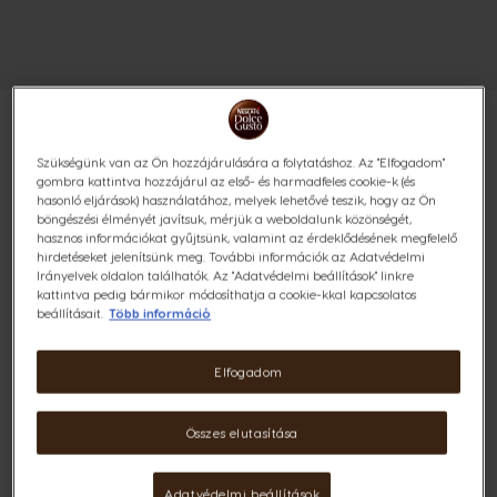
Szükségünk van az Ön hozzájárulására a folytatáshoz. Az "Elfogadom"
gombra kattintva hozzájárul az első- és harmadfeles cookie-k (és
LATTE MACCHIATO 96
hasonló eljárások) használatához, melyek lehetővé teszik, hogy az Ön
böngészési élményét javítsuk, mérjük a weboldalunk közönségét,
hasznos információkat gyűjtsünk, valamint az érdeklődésének megfelelő
KAPSZULÁS CSOMAG
hirdetéseket jelenítsünk meg. További információk az Adatvédelmi
Irányelvek oldalon találhatók. Az "Adatvédelmi beállítások" linkre
Rétegzett habos kávéspecialitás
kattintva pedig bármikor módosíthatja a cookie-kkal kapcsolatos
beállításait.
Több információ
(1)
Elfogadom
Kapszula:
x48
x48
Kapszula ikon
Kapszula ikon
Összes elutasítása
Fedezd fel a tiszta élvezet három rétegét! A forró,
selymes tej és az érzékien lágy hab remekül kiegészíti a
Adatvédelmi beállítások