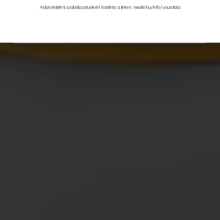
Adatvédelmi szabályzatunkért kattints a linkre:
nestle.hu/info/yourdata