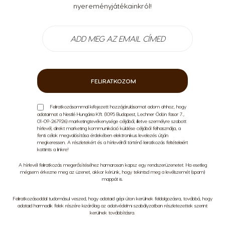
nyereményjátékainkról!
FELIRATKOZOM
Feliratkozásommal kifejezett hozzájárulásomat adom ahhoz, hogy
adataimat a Nestlé Hungária Kft. (1095 Budapest, Lechner Ödön fasor 7.,
01-09-267926) marketingtevékenysége céljából, illetve személyre szabott
hírlevél, direkt marketing kommunikáció küldése céljából felhasználja, a
fenti célok megvalósítása érdekében elektronikus levelezés útján
megkeressen. A részletekért és a hírlevélről történő leiratkozás feltételeiért
kattints a
linkre
!
A hírlevél feliratkozás megerősítéséhez hamarosan kapsz egy rendszerüzenetet. Ha esetleg
mégsem érkezne meg az üzenet, akkor kérünk, hogy tekintsd meg a levélszemét (spam)
mappát is.
Feliratkozásoddal tudomásul veszed, hogy adataid gépi úton kerülnek feldolgozásra, továbbá, hogy
adataid harmadik felek részére kizárólag az
adatvédelmi szabályzatban
részletezettek szerint
kerülnek továbbításra.