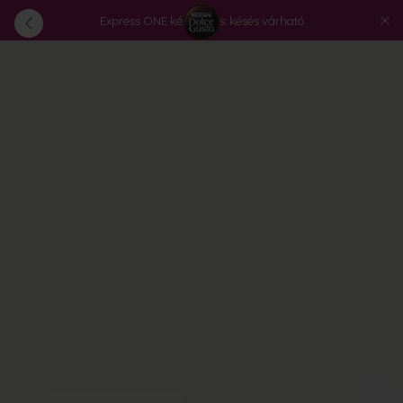
Express ONE kézbesítés: késés várható