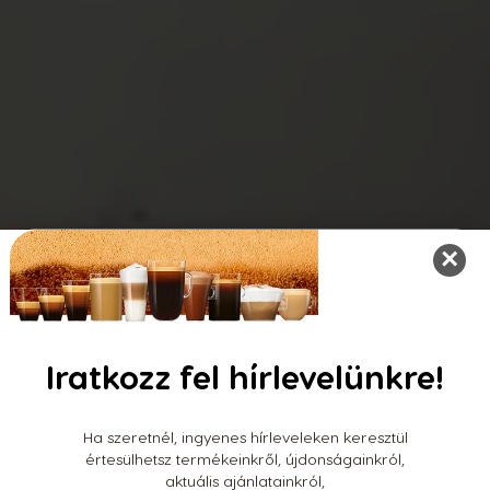
×
Iratkozz fel hírlevelünkre!
Ha szeretnél, ingyenes hírleveleken keresztül
értesülhetsz termékeinkről, újdonságainkról,
aktuális ajánlatainkról,