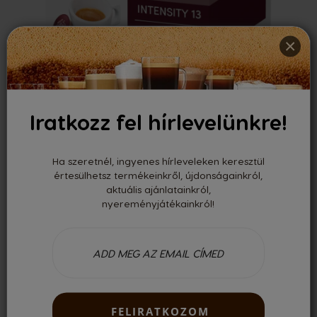
×
Iratkozz fel hírlevelünkre!
ESPRESSO NAPOLI
Forte
Ha szeretnél, ingyenes hírleveleken keresztül
értesülhetsz termékeinkről, újdonságainkról,
2 399 FT
aktuális ajánlatainkról,
nyereményjátékainkról!
149,94 Ft/kapszula
TERMÉK MEGTEKINTÉSE
FELIRATKOZOM