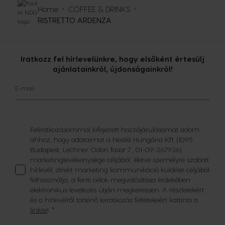
Home
COFFEE & DRINKS
RISTRETTO ARDENZA
Iratkozz fel hírlevelünkre, hogy elsőként értesülj
ajánlatainkról, újdonságainkról!
E-mail
Feliratkozásommal kifejezett hozzájárulásomat adom
ahhoz, hogy adataimat a Nestlé Hungária Kft. (1095
Budapest, Lechner Ödön fasor 7., 01-09-267926)
marketingtevékenysége céljából, illetve személyre szabott
hírlevél, direkt marketing kommunikáció küldése céljából
felhasználja, a fenti célok megvalósítása érdekében
elektronikus levelezés útján megkeressen. A részletekért
és a hírlevélről történő leiratkozás feltételeiért kattints a
linkre
!