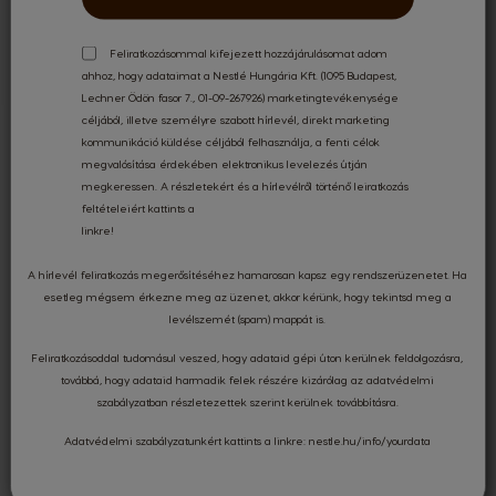
Feliratkozásommal kifejezett hozzájárulásomat adom
ahhoz, hogy adataimat a Nestlé Hungária Kft. (1095 Budapest,
Lechner Ödön fasor 7., 01-09-267926) marketingtevékenysége
céljából, illetve személyre szabott hírlevél, direkt marketing
kommunikáció küldése céljából felhasználja, a fenti célok
megvalósítása érdekében elektronikus levelezés útján
Értékelések és vélemények
megkeressen. A részletekért és a hírlevélről történő leiratkozás
feltételeiért kattints a
linkre
!
A hírlevél feliratkozás megerősítéséhez hamarosan kapsz egy rendszerüzenetet. Ha
5.00
esetleg mégsem érkezne meg az üzenet, akkor kérünk, hogy tekintsd meg a
levélszemét (spam) mappát is.
Feliratkozásoddal tudomásul veszed, hogy adataid gépi úton kerülnek feldolgozásra,
Értékelte 3 felhasználó
továbbá, hogy adataid harmadik felek részére kizárólag az
adatvédelmi
szabályzatban
részletezettek szerint kerülnek továbbításra.
Legutóbbi vélemények
Adatvédelmi szabályzatunkért kattints a linkre:
nestle.hu/info/yourdata