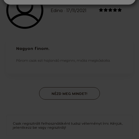
Edina
17/11/2021
-
Nagyon finom.
Párom csak ezt hajlandó meginni, mióta megkóstolta.
NÉZD MEG MINDET!
Csak regisztrált felhasználóként tudsz véleményt írni. Kérjük,
jelentkezz be
vagy
regisztrálj
!